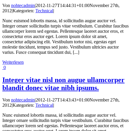
Von
nohtecadmin
|
2012-11-27T14:44:31+01:00
November 27th,
2012
|
Kategorien:
Technical
|
Nunc euismod lobortis massa, id sollicitudin augue auctor vel.
Integer ornare sollicitudin turpis vitae vestibulum. Curabitur faucibus
ullamcorper lorem sed egestas. Pellentesque laoreet auctor eros, et
consectetur eros auctor eget. Lorem ipsum dolor sit amet,
consectetur adipiscing elit. Vestibulum tortor nisi, egestas eget
molestie tincidunt, tempus sed justo. Vestibulum ultricies auctor
varius. Fusce consequat tincidunt dui, [...]
Weiterlesen
0
Integer vitae nisl non augue ullamcorper
blandit donec vitae nibh ipsums.
Von
nohtecadmin
|
2012-11-27T14:43:43+01:00
November 27th,
2012
|
Kategorien:
Technical
|
Nunc euismod lobortis massa, id sollicitudin augue auctor vel.
Integer ornare sollicitudin turpis vitae vestibulum. Curabitur faucibus
ullamcorper lorem sed egestas. Pellentesque laoreet auctor eros, et
consectetur eros auctor eget. Lorem ipsum dolor sit amet,